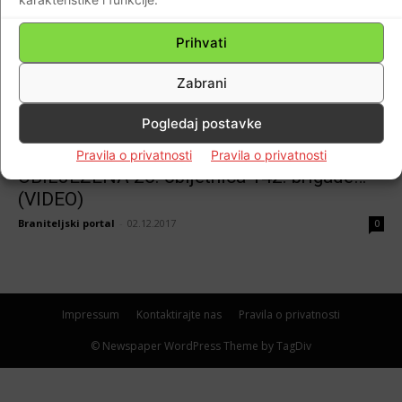
(FOTO) U UNEŠIĆU OTKRIVENA SPOMEN
PLOČA TROJICI JUNAKA DOMOVINSKOG
Prihvati
RATA!
Zabrani
Braniteljski portal
-
02.10.2018
0
Pogledaj postavke
Domovina
Pravila o privatnosti
Pravila o privatnosti
OBILJEŽENA 26. obljetnica 142. brigade…
(VIDEO)
Braniteljski portal
-
02.12.2017
0
Impressum
Kontaktirajte nas
Pravila o privatnosti
© Newspaper WordPress Theme by TagDiv