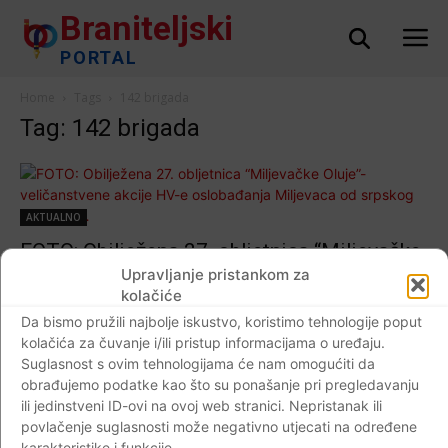
Braniteljski
PORTAL
Home
Tags
142 brigada
Tag: 142 brigada
AKTUALNO
FOTO: Obilježena 27. obljetnica “Miljevačke
Oluje”-veličanstvene akcije HV-e
Upravljanje pristankom za
kolačiće
oslobađanja Miljevaca od srpskog
Da bismo pružili najbolje iskustvo, koristimo tehnologije poput
agresora…
kolačića za čuvanje i/ili pristup informacijama o uređaju.
Braniteljski portal
-
21.06.2019
0
Suglasnost s ovim tehnologijama će nam omogućiti da
obrađujemo podatke kao što su ponašanje pri pregledavanju
ili jedinstveni ID-ovi na ovoj web stranici. Nepristanak ili
povlačenje suglasnosti može negativno utjecati na određene
Događaji
karakteristike i funkcije.