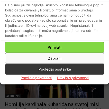
Svečana prisega pripadnika 134. brigade
Da bismo pružili najbolje iskustvo, koristimo tehnologije poput
ZNG-a RH
kolačića za čuvanje i/ili pristup informacijama o uređaju.
Suglasnost s ovim tehnologijama će nam omogućiti da
Braniteljski portal
-
15.01.2022
0
obrađujemo podatke kao što su ponašanje pri pregledavanju
ili jedinstveni ID-ovi na ovoj web stranici. Nepristanak ili
povlačenje suglasnosti može negativno utjecati na određene
karakteristike i funkcije.
Prihvati
Zabrani
Pogledaj postavke
Pravila o privatnosti
Pravila o privatnosti
AKTUALNO
Homilija kardinala Kuharića na svetoj misi