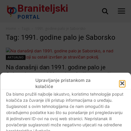
Braniteljski
PORTAL
Home
Tags
1991. godine palo je Saborsko
Tag: 1991. godine palo je Saborsko
AKTUALNO
Na današnji dan 1991. godine palo je
Saborsko, a nad Hrvatima koji su ostali
Upravljanje pristankom za
izvršen je stravičan pokolj.
kolačiće
Braniteljski portal
-
12.11.2020
0
Da bismo pružili najbolje iskustvo, koristimo tehnologije poput
kolačića za čuvanje i/ili pristup informacijama o uređaju.
Suglasnost s ovim tehnologijama će nam omogućiti da
obrađujemo podatke kao što su ponašanje pri pregledavanju
ili jedinstveni ID-ovi na ovoj web stranici. Nepristanak ili
Impressum
Kontaktirajte nas
Pravila o privatnosti
povlačenje suglasnosti može negativno utjecati na određene
© Newspaper WordPress Theme by TagDiv
karakteristike i funkcije.