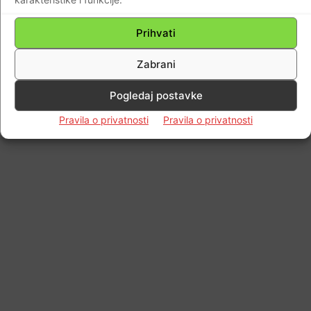
Impressum
Kontaktirajte nas
Pravila o privatnosti
© Newspaper WordPress Theme by TagDiv
Prihvati
Zabrani
Pogledaj postavke
Pravila o privatnosti
Pravila o privatnosti