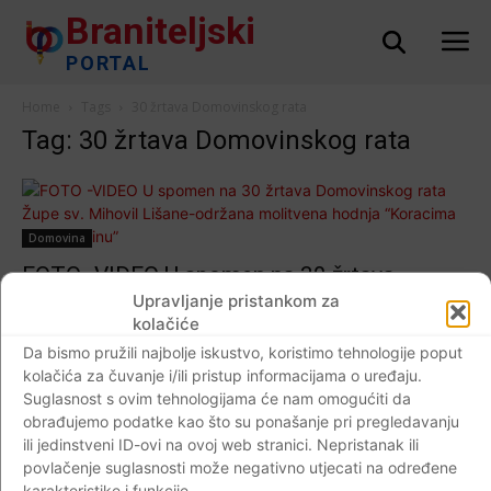
Braniteljski
PORTAL
Home
Tags
30 žrtava Domovinskog rata
Tag: 30 žrtava Domovinskog rata
Domovina
FOTO -VIDEO U spomen na 30 žrtava
Domovinskog rata Župe sv. Mihovil Lišane-
Upravljanje pristankom za
kolačiće
održana molitvena hodnja “Koracima nade u
Da bismo pružili najbolje iskustvo, koristimo tehnologije poput
istinu”
kolačića za čuvanje i/ili pristup informacijama o uređaju.
Braniteljski portal
-
18.07.2019
0
Suglasnost s ovim tehnologijama će nam omogućiti da
obrađujemo podatke kao što su ponašanje pri pregledavanju
ili jedinstveni ID-ovi na ovoj web stranici. Nepristanak ili
povlačenje suglasnosti može negativno utjecati na određene
karakteristike i funkcije.