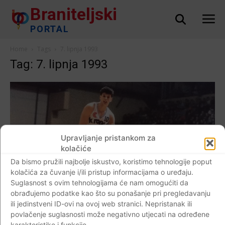
Braniteljski
PORTAL
Home
Tags
7. lipnja 1993
Tag: 7. lipnja 1993
Upravljanje pristankom za
kolačiće
Da bismo pružili najbolje iskustvo, koristimo tehnologije poput
kolačića za čuvanje i/ili pristup informacijama o uređaju.
Suglasnost s ovim tehnologijama će nam omogućiti da
obrađujemo podatke kao što su ponašanje pri pregledavanju
ili jedinstveni ID-ovi na ovoj web stranici. Nepristanak ili
AKTUALNO
povlačenje suglasnosti može negativno utjecati na određene
karakteristike i funkcije.