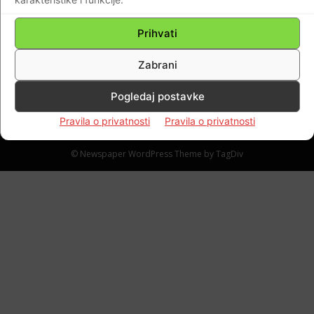
VIDEO Na današnji dan 1993. godine
poginuo je Dražen Petrović, Hrvatski
Prihvati
košarkaški Mozart…
Braniteljski portal
-
07.06.2022
0
Zabrani
Pogledaj postavke
Pravila o privatnosti
Pravila o privatnosti
Impressum
Kontaktirajte nas
Pravila o privatnosti
© Newspaper WordPress Theme by TagDiv