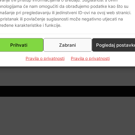
hnologijama će nam omogućiti da obrađujemo podatke kao što su
našanje pri pregledavanju ili jedinstveni ID-ovi na ovoj web stranici.
pristanak ili povlačenje suglasnosti može negativno utjecati na
ređene karakteristike i funkcije.
Prihvati
Zabrani
Pogledaj postavk
u!
Pravila o privatnosti
Pravila o privatnosti
38