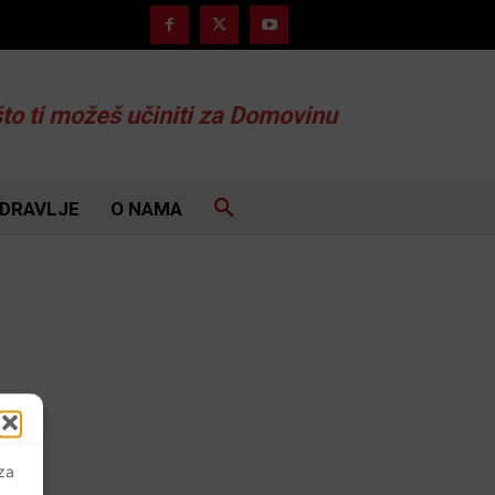
što ti možeš učiniti za Domovinu
DRAVLJE
O NAMA
 za