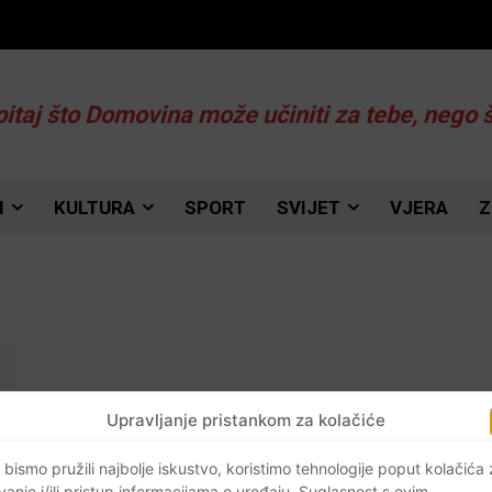
pitaj što Domovina može učiniti za tebe, nego 
I
KULTURA
SPORT
SVIJET
VJERA
Z
Upravljanje pristankom za kolačiće
 bismo pružili najbolje iskustvo, koristimo tehnologije poput kolačića
vanje i/ili pristup informacijama o uređaju. Suglasnost s ovim