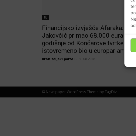
te
po
EU
Ne
od
Financijsko izvješće Afaraka:
Jakovčić primao 68.000 eura
godišnje od Končarove tvrtke i
istovremeno bio u europarlament
Braniteljski portal
-
30.08.2018
© Newspaper WordPress Theme by TagDiv