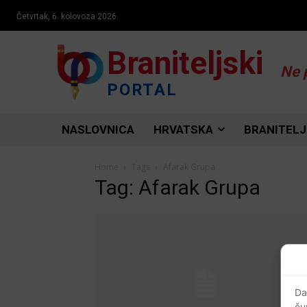
Četvrtak, 6. kolovoza 2026.
Braniteljski
Ne 
PORTAL
NASLOVNICA
HRVATSKA
BRANITELJ
Home
Tags
Afarak Grupa
Tag: Afarak Grupa
Da
ču