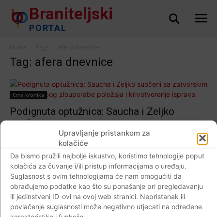
Braniteljski
PORTAL
Home
Tags
Afera dnevnice
Tag: afera dnevnice
Crna kronika
Podignuta optužnica: Saucha i Zeljko
suočeni sa zatvorskim kaznama zbog
Upravljanje pristankom za
zlouporabe položaja i krivotvorenje isprava
kolačiće
Braniteljski portal
-
08.12.2017
0
Da bismo pružili najbolje iskustvo, koristimo tehnologije poput
kolačića za čuvanje i/ili pristup informacijama o uređaju.
Suglasnost s ovim tehnologijama će nam omogućiti da
obrađujemo podatke kao što su ponašanje pri pregledavanju
ili jedinstveni ID-ovi na ovoj web stranici. Nepristanak ili
Impressum
Kontaktirajte nas
Pravila o privatnosti
povlačenje suglasnosti može negativno utjecati na određene
© Newspaper WordPress Theme by TagDiv
karakteristike i funkcije.