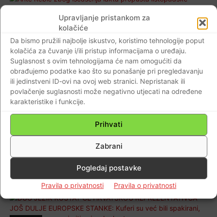
AKTUALNO
Upravljanje pristankom za
Ante Rebić zbog iščašenja lakta propušta
kolačiće
listopadske utakmice Vatrenih
Da bismo pružili najbolje iskustvo, koristimo tehnologije poput
kolačića za čuvanje i/ili pristup informacijama o uređaju.
Braniteljski portal
-
28.09.2020
0
Suglasnost s ovim tehnologijama će nam omogućiti da
obrađujemo podatke kao što su ponašanje pri pregledavanju
ili jedinstveni ID-ovi na ovoj web stranici. Nepristanak ili
povlačenje suglasnosti može negativno utjecati na određene
karakteristike i funkcije.
Događaji
VIDEO: REBIĆ ‘SLOMIO’ UGLEDNOG
Prihvati
TALIJANSKOG VODITELJA Nakon
pobjedničkog gola uhvatio se za glavu u
Zabrani
nevjerici, njegova reakcija je apsolutni hit
Pogledaj postavke
Braniteljski portal
-
19.01.2020
0
Pravila o privatnosti
Pravila o privatnosti