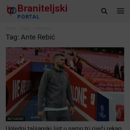
Braniteljski
PORTAL
Home
Tags
Ante Rebić
Tag: Ante Rebić
AKTUALNO
Ugledni talijanski list u samo tri riječi rekao