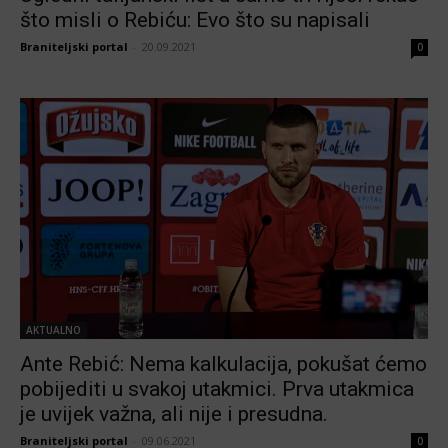
što misli o Rebiću: Evo što su napisali
Braniteljski portal
-
20.09.2021
0
AKTUALNO
Ante Rebić: Nema kalkulacija, pokušat ćemo
pobijediti u svakoj utakmici. Prva utakmica
je uvijek važna, ali nije i presudna.
Braniteljski portal
-
09.06.2021
0