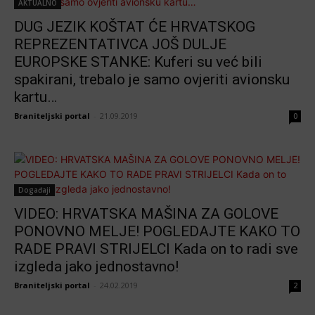
AKTUALNO
DUG JEZIK KOŠTAT ĆE HRVATSKOG
REPREZENTATIVCA JOŠ DULJE
EUROPSKE STANKE: Kuferi su već bili
spakirani, trebalo je samo ovjeriti avionsku
kartu…
Braniteljski portal
-
21.09.2019
0
Događaji
VIDEO: HRVATSKA MAŠINA ZA GOLOVE
PONOVNO MELJE! POGLEDAJTE KAKO TO
RADE PRAVI STRIJELCI Kada on to radi sve
izgleda jako jednostavno!
Braniteljski portal
-
24.02.2019
2