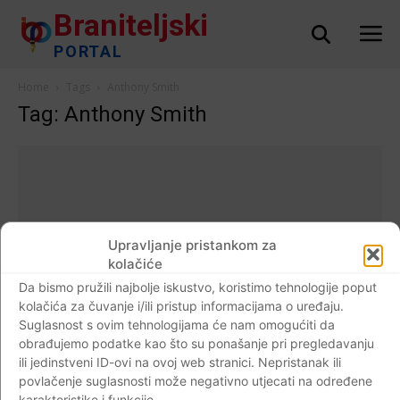
Braniteljski
PORTAL
Home
Tags
Anthony Smith
Tag: Anthony Smith
Upravljanje pristankom za
kolačiće
Da bismo pružili najbolje iskustvo, koristimo tehnologije poput
kolačića za čuvanje i/ili pristup informacijama o uređaju.
Suglasnost s ovim tehnologijama će nam omogućiti da
obrađujemo podatke kao što su ponašanje pri pregledavanju
ili jedinstveni ID-ovi na ovoj web stranici. Nepristanak ili
Događaji
povlačenje suglasnosti može negativno utjecati na određene
VIDEO Teixeira brutalno prebio Smitha: Po
karakteristike i funkcije.