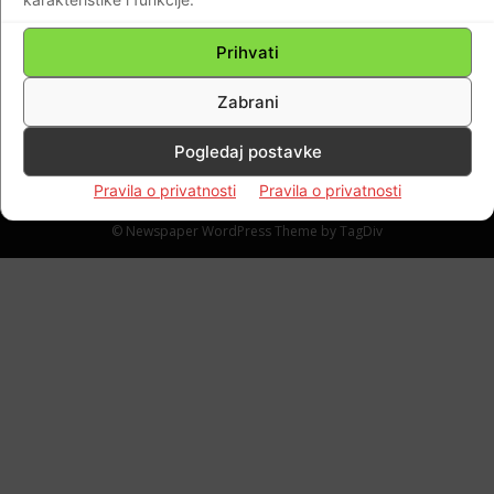
oktogonu su vrcali zubi, amerikanac ih
pokupio i dao ih sucu…
Prihvati
Braniteljski portal
-
15.05.2020
0
Zabrani
Pogledaj postavke
Pravila o privatnosti
Pravila o privatnosti
Impressum
Kontaktirajte nas
Pravila o privatnosti
© Newspaper WordPress Theme by TagDiv