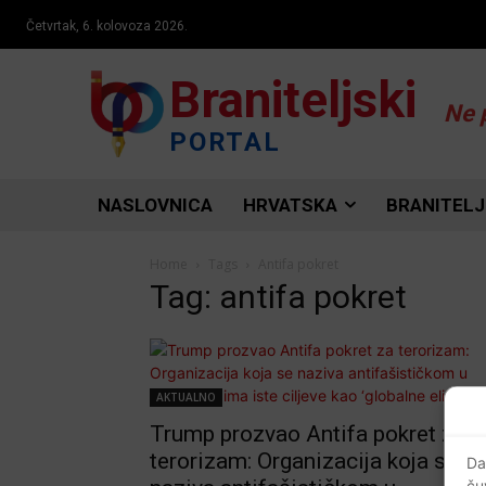
Četvrtak, 6. kolovoza 2026.
Braniteljski
Ne 
PORTAL
NASLOVNICA
HRVATSKA
BRANITELJ
Home
Tags
Antifa pokret
Tag: antifa pokret
AKTUALNO
Trump prozvao Antifa pokret za
terorizam: Organizacija koja se
Da
ču