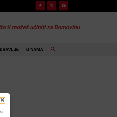
što ti možeš učiniti za Domovinu
DRAVLJE
O NAMA
 za