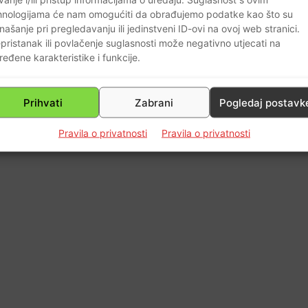
hnologijama će nam omogućiti da obrađujemo podatke kao što su
našanje pri pregledavanju ili jedinstveni ID-ovi na ovoj web stranici.
pristanak ili povlačenje suglasnosti može negativno utjecati na
0
ređene karakteristike i funkcije.
Prihvati
Zabrani
Pogledaj postavk
Pravila o privatnosti
Pravila o privatnosti