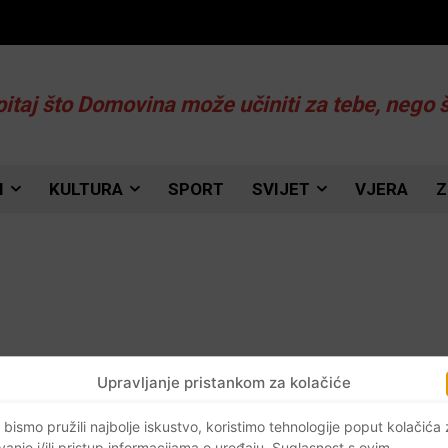
pitaj što Domovina može učiniti za tebe, nego 
I
KULTURA
SPORT
SVIJET
VJERA
Z
Upravljanje pristankom za kolačiće
 bismo pružili najbolje iskustvo, koristimo tehnologije poput kolačića
vanje i/ili pristup informacijama o uređaju. Suglasnost s ovim