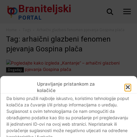
Braniteljski
PORTAL
Home
Tags
Arhaični glazbeni fenomen pjevanja Gospina plača
Tag: arhaični glazbeni fenomen
pjevanja Gospina plača
Događaji
Pogledajte kako izgleda „Kantanje“ –
Upravljanje pristankom za
arhaični glazbeni fenomen pjevanja Gospina
kolačiće
plača
Da bismo pružili najbolje iskustvo, koristimo tehnologije poput
Braniteljski portal
-
11.04.2019
0
kolačića za čuvanje i/ili pristup informacijama o uređaju.
Suglasnost s ovim tehnologijama će nam omogućiti da
obrađujemo podatke kao što su ponašanje pri pregledavanju
ili jedinstveni ID-ovi na ovoj web stranici. Nepristanak ili
povlačenje suglasnosti može negativno utjecati na određene
Impressum
Kontaktirajte nas
Pravila o privatnosti
karakteristike i funkcije.