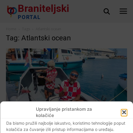
Braniteljski
PORTAL
Home
Tags
Atlantski ocean
Tag: Atlantski ocean
Upravljanje pristankom za
kolačiće
Da bismo pružili najbolje iskustvo, koristimo tehnologije poput
AKTUALNO
kolačića za čuvanje i/ili pristup informacijama o uređaju.