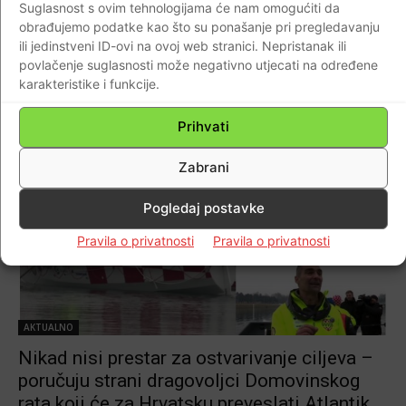
Suglasnost s ovim tehnologijama će nam omogućiti da
VIDEO-USPJELI SU! Čestitamo hrvatskim
obrađujemo podatke kao što su ponašanje pri pregledavanju
braniteljima Werneru Iliću i Martinu
ili jedinstveni ID-ovi na ovoj web stranici. Nepristanak ili
Cruickshanku na uspješnom preveslavanju
povlačenje suglasnosti može negativno utjecati na određene
Atlantika
karakteristike i funkcije.
Braniteljski portal
-
22.04.2022
0
Prihvati
Zabrani
Pogledaj postavke
Pravila o privatnosti
Pravila o privatnosti
AKTUALNO
Nikad nisi prestar za ostvarivanje ciljeva –
poručuju strani dragovoljci Domovinskog
rata koji će za Hrvatsku preveslati Atlantik