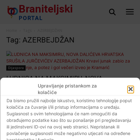
Braniteljski
PORTAL
Home
Tags
AZERBEJDŽAN
Tag: AZERBEJDŽAN
Dijaspora
LUDNICA NA MAKSIMIRU, NOVA
DALIĆEVA HRVATSKA SRUŠILA
Upravljanje pristankom za
kolačiće
JURČEVIĆEV AZERBAJDŽAN Krvavi junak
Da bismo pružili najbolje iskustvo, koristimo tehnologije poput
zabio za izjednačenje, a potez i gol večeri
kolačića za čuvanje i/ili pristup informacijama o uređaju.
izveo je Kramarić
Suglasnost s ovim tehnologijama će nam omogućiti da
Braniteljski portal
-
22.03.2019
0
obrađujemo podatke kao što su ponašanje pri pregledavanju
ili jedinstveni ID-ovi na ovoj web stranici. Nepristanak ili
povlačenje suglasnosti može negativno utjecati na određene
karakteristike i funkcije.