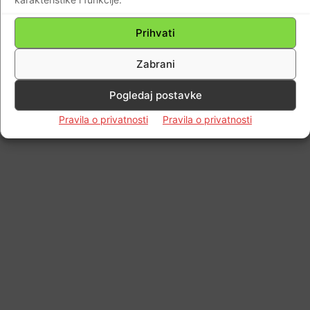
Impressum
Kontaktirajte nas
Pravila o privatnosti
Prihvati
© Newspaper WordPress Theme by TagDiv
Zabrani
Pogledaj postavke
Pravila o privatnosti
Pravila o privatnosti