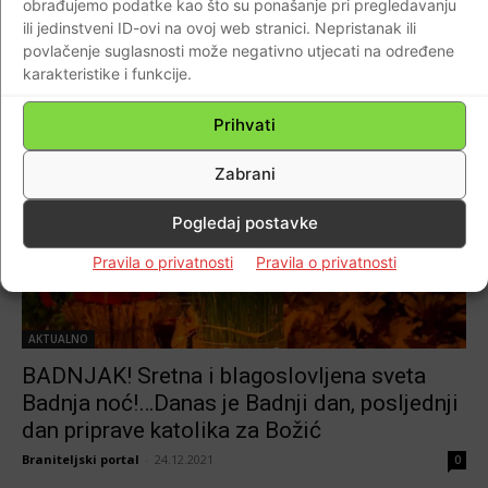
obrađujemo podatke kao što su ponašanje pri pregledavanju
blagoslovljena sveta Badnja noć!…
ili jedinstveni ID-ovi na ovoj web stranici. Nepristanak ili
Braniteljski portal
-
24.12.2022
0
povlačenje suglasnosti može negativno utjecati na određene
karakteristike i funkcije.
Prihvati
Zabrani
Pogledaj postavke
Pravila o privatnosti
Pravila o privatnosti
AKTUALNO
BADNJAK! Sretna i blagoslovljena sveta
Badnja noć!…Danas je Badnji dan, posljednji
dan priprave katolika za Božić
Braniteljski portal
-
24.12.2021
0