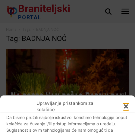
Braniteljski
PORTAL
Home
Tags
BADNJA NOĆ
Tag: BADNJA NOĆ
Upravljanje pristankom za
kolačiće
AKTUALNO
Da bismo pružili najbolje iskustvo, koristimo tehnologije poput
FOTO Danas je Badnji dan, posljednji dan
kolačića za čuvanje i/ili pristup informacijama o uređaju.
Suglasnost s ovim tehnologijama će nam omogućiti da
priprave katolika za Božić…Sretna i