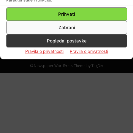
VIDEO U Barishevki je dignut u zrak most
nakon što ga je prošla ruska kolona. Put za
Prihvati
bijeg Rusima je onemogućen.
Braniteljski portal
-
02.03.2022
0
Zabrani
Pogledaj postavke
Pravila o privatnosti
Pravila o privatnosti
Impressum
Kontaktirajte nas
Pravila o privatnosti
© Newspaper WordPress Theme by TagDiv