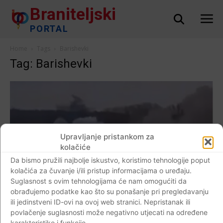
Braniteljski
PORTAL
Home
Tags
Barishevki
Tag: Barishevki
Upravljanje pristankom za
kolačiće
Da bismo pružili najbolje iskustvo, koristimo tehnologije poput
kolačića za čuvanje i/ili pristup informacijama o uređaju.
Suglasnost s ovim tehnologijama će nam omogućiti da
obrađujemo podatke kao što su ponašanje pri pregledavanju
ili jedinstveni ID-ovi na ovoj web stranici. Nepristanak ili
AKTUALNO
povlačenje suglasnosti može negativno utjecati na određene
karakteristike i funkcije.