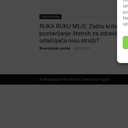
te
po
Crna kronika
Ne
od
RUKA RUKU MIJE: Zašto kriteriji 
postavljanje štetnih za zdravlje
odašiljača nisu stroži?
Braniteljski portal
-
08.02.2019
© Newspaper WordPress Theme by TagDiv