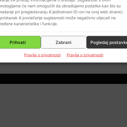
teleoperatera u postavljanju baznih
hnologijama će nam omogućiti da obrađujemo podatke kao što su
stanica
našanje pri pregledavanju ili jedinstveni ID-ovi na ovoj web stranici.
Braniteljski portal
-
21.11.2018
1
pristanak ili povlačenje suglasnosti može negativno utjecati na
ređene karakteristike i funkcije.
za
Prihvati
Zabrani
Pogledaj postavk
0
Pravila o privatnosti
Pravila o privatnosti