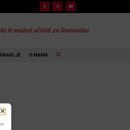
što ti možeš učiniti za Domovinu
DRAVLJE
O NAMA
 za