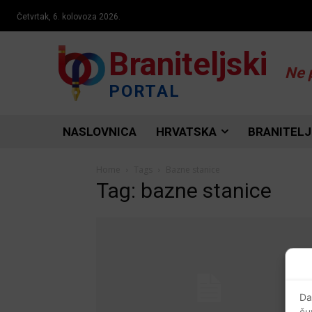
Četvrtak, 6. kolovoza 2026.
Braniteljski
Ne 
PORTAL
NASLOVNICA
HRVATSKA
BRANITELJ
Home
Tags
Bazne stanice
Tag: bazne stanice
Da
ču