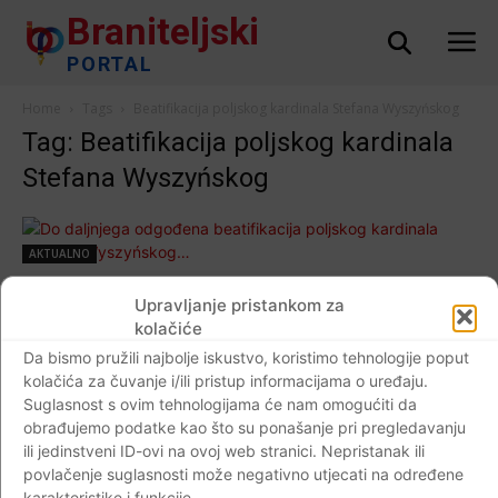
Braniteljski
PORTAL
Home
Tags
Beatifikacija poljskog kardinala Stefana Wyszyńskog
Tag: Beatifikacija poljskog kardinala
Stefana Wyszyńskog
AKTUALNO
Do daljnjega odgođena beatifikacija
Upravljanje pristankom za
poljskog kardinala Stefana Wyszyńskog…
kolačiće
Braniteljski portal
-
29.04.2020
0
Da bismo pružili najbolje iskustvo, koristimo tehnologije poput
kolačića za čuvanje i/ili pristup informacijama o uređaju.
Suglasnost s ovim tehnologijama će nam omogućiti da
obrađujemo podatke kao što su ponašanje pri pregledavanju
ili jedinstveni ID-ovi na ovoj web stranici. Nepristanak ili
Impressum
Kontaktirajte nas
Pravila o privatnosti
povlačenje suglasnosti može negativno utjecati na određene
karakteristike i funkcije.