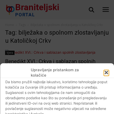
Braniteljski
PORTAL
Home
Tags
Bilježaka o spolnom zlostavljanju u Katoličkoj Crkv
Tag: bilježaka o spolnom zlostavljanju
u Katoličkoj Crkv
Vjera
Benedikt XVI.: Crkva i sablazan spolnih
zlostavljanja
Upravljanje pristankom za
Braniteljski portal
-
02.05.2019
kolačiće
0
Da bismo pružili najbolje iskustvo, koristimo tehnologije poput
kolačića za čuvanje i/ili pristup informacijama o uređaju.
Suglasnost s ovim tehnologijama će nam omogućiti da
obrađujemo podatke kao što su ponašanje pri pregledavanju
Impressum
Kontaktirajte nas
Pravila o privatnosti
ili jedinstveni ID-ovi na ovoj web stranici. Nepristanak ili
povlačenje suglasnosti može negativno utjecati na određene
© Newspaper WordPress Theme by TagDiv
karakteristike i funkcije.