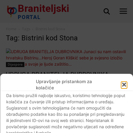
Braniteljski
PORTAL
Home
Tags
Bistrini kod Stona
Tag: Bistrini kod Stona
Dijaspora
UDRUGA BRANITELJA DUBROVNIKA
Junaci su nam ostavili hrvatsku Bistrinu…
Upravljanje pristankom za
kolačiće
Heroj Goran Kliškić sebe je svjesno izložio
Da bismo pružili najbolje iskustvo, koristimo tehnologije poput
pogibelji, a svoje je ljude zaštitio…
kolačića za čuvanje i/ili pristup informacijama o uređaju.
Braniteljski portal
-
24.03.2019
0
Suglasnost s ovim tehnologijama će nam omogućiti da
obrađujemo podatke kao što su ponašanje pri pregledavanju
ili jedinstveni ID-ovi na ovoj web stranici. Nepristanak ili
povlačenje suglasnosti može negativno utjecati na određene
karakteristike i funkcije.