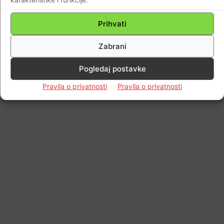
Impressum
Kontaktirajte nas
Pravila o privatnosti
© Newspaper WordPress Theme by TagDiv
Prihvati
Zabrani
Pogledaj postavke
Pravila o privatnosti
Pravila o privatnosti