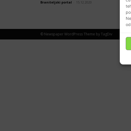
Braniteljski portal
-
15.12.2020
te
po
Ne
od
© Newspaper WordPress Theme by TagDiv