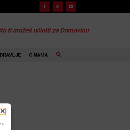
što ti možeš učiniti za Domovinu
DRAVLJE
O NAMA
 za