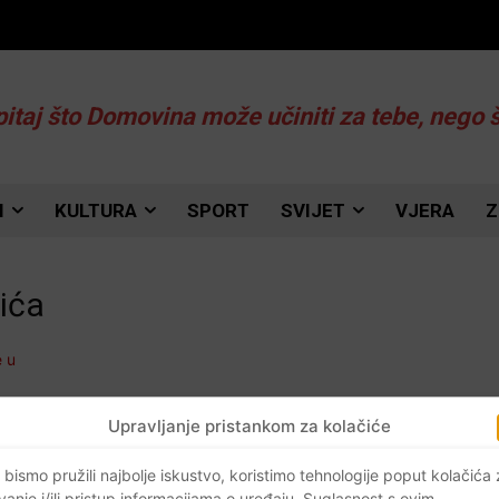
pitaj što Domovina može učiniti za tebe, nego 
I
KULTURA
SPORT
SVIJET
VJERA
Z
ića
Upravljanje pristankom za kolačiće
 bismo pružili najbolje iskustvo, koristimo tehnologije poput kolačića
vanje i/ili pristup informacijama o uređaju. Suglasnost s ovim