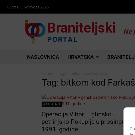
Subota, 8. kolovoza 2026.
Braniteljski
Ne 
PORTAL
NASLOVNICA
HRVATSKA
BRANITELJ
Home
Tags
Bitkom kod Farkašića
Tag: bitkom kod Farkaš
AKTUALNO
Operacija Vihor – glinsko i
petrinjsko Pokuplje u prosincu
1991. godine
Da
ču