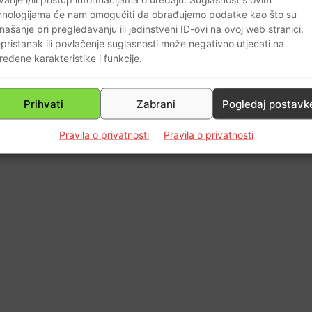
0
hnologijama će nam omogućiti da obrađujemo podatke kao što su
našanje pri pregledavanju ili jedinstveni ID-ovi na ovoj web stranici.
pristanak ili povlačenje suglasnosti može negativno utjecati na
ređene karakteristike i funkcije.
Prihvati
Zabrani
Pogledaj postavk
Pravila o privatnosti
Pravila o privatnosti