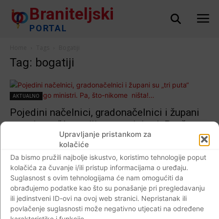
Braniteljski
PORTAL
Home
Tags
Bogatiji
Tag: bogatiji
AKTUALNO
Pojedini načelnici, gradonačelnici i župani
su „tri puta“ bogatiji nego ministri. Pa, što-
Upravljanje pristankom za
nikome ništa!…
kolačiće
Braniteljski portal
-
09.07.2019
0
Da bismo pružili najbolje iskustvo, koristimo tehnologije poput
kolačića za čuvanje i/ili pristup informacijama o uređaju.
Suglasnost s ovim tehnologijama će nam omogućiti da
obrađujemo podatke kao što su ponašanje pri pregledavanju
ili jedinstveni ID-ovi na ovoj web stranici. Nepristanak ili
Impressum
Kontaktirajte nas
Pravila o privatnosti
povlačenje suglasnosti može negativno utjecati na određene
© Newspaper WordPress Theme by TagDiv
karakteristike i funkcije.