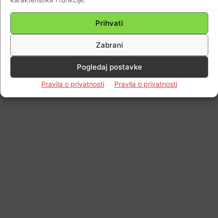
Impressum
Kontaktirajte nas
Pravila o privatnosti
© Newspaper WordPress Theme by TagDiv
Prihvati
Zabrani
Pogledaj postavke
Pravila o privatnosti
Pravila o privatnosti