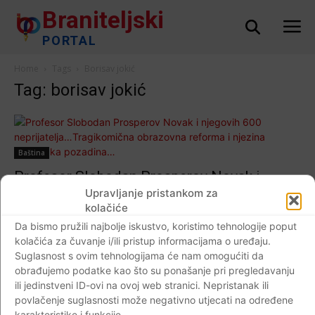
Braniteljski
PORTAL
Home
Tags
Borisav jokić
Tag: borisav jokić
Baština
Profesor Slobodan Prosperov Novak i
njegovih 600 neprijatelja…Tragikomična
Upravljanje pristankom za
kolačiće
obrazovna reforma i njezina trgovačka
Da bismo pružili najbolje iskustvo, koristimo tehnologije poput
pozadina…
kolačića za čuvanje i/ili pristup informacijama o uređaju.
Braniteljski portal
-
19.10.2018
1
Suglasnost s ovim tehnologijama će nam omogućiti da
obrađujemo podatke kao što su ponašanje pri pregledavanju
ili jedinstveni ID-ovi na ovoj web stranici. Nepristanak ili
povlačenje suglasnosti može negativno utjecati na određene
karakteristike i funkcije.