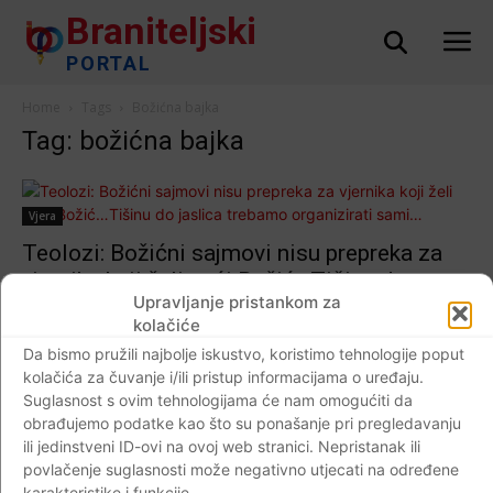
Braniteljski
PORTAL
Home
Tags
Božićna bajka
Tag: božićna bajka
Vjera
Teolozi: Božićni sajmovi nisu prepreka za
vjernika koji želi naći Božić…Tišinu do
Upravljanje pristankom za
jaslica trebamo organizirati sami…
kolačiće
Braniteljski portal
-
06.01.2018
0
Da bismo pružili najbolje iskustvo, koristimo tehnologije poput
kolačića za čuvanje i/ili pristup informacijama o uređaju.
Suglasnost s ovim tehnologijama će nam omogućiti da
obrađujemo podatke kao što su ponašanje pri pregledavanju
ili jedinstveni ID-ovi na ovoj web stranici. Nepristanak ili
Impressum
Kontaktirajte nas
Pravila o privatnosti
povlačenje suglasnosti može negativno utjecati na određene
© Newspaper WordPress Theme by TagDiv
karakteristike i funkcije.