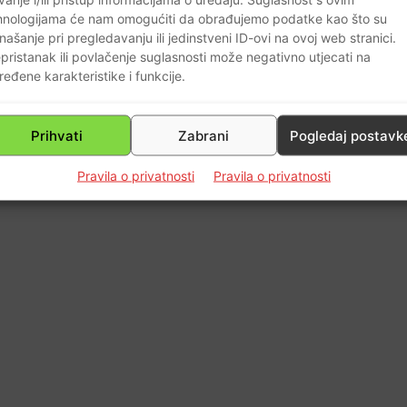
0
hnologijama će nam omogućiti da obrađujemo podatke kao što su
našanje pri pregledavanju ili jedinstveni ID-ovi na ovoj web stranici.
pristanak ili povlačenje suglasnosti može negativno utjecati na
ređene karakteristike i funkcije.
Prihvati
Zabrani
Pogledaj postavk
Pravila o privatnosti
Pravila o privatnosti