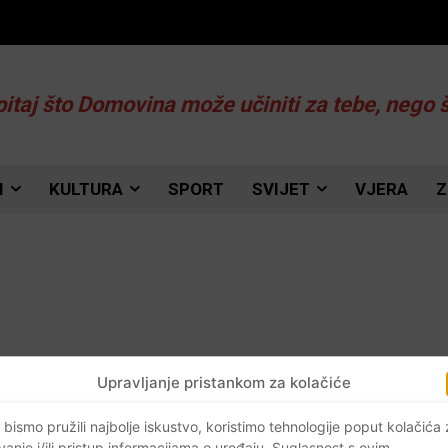
pitaj što Domovina može učiniti za tebe, nego 
I
KULTURA
SPORT
SVIJET
VJERA
Z
Upravljanje pristankom za kolačiće
 bismo pružili najbolje iskustvo, koristimo tehnologije poput kolačića
vanje i/ili pristup informacijama o uređaju. Suglasnost s ovim