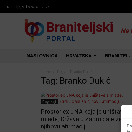
Nedjelja, 9. kolovoza 2026.
Braniteljski
Ne 
PORTAL
NASLOVNICA
HRVATSKA
BRANITELJ
Home
Tags
Branko Dukić
Tag: Branko Dukić
Događaji
Prostor ex JNA koja je uništavala
mlade, Država u Zadru daje za
njihovu afirmaciju…
Da
ču