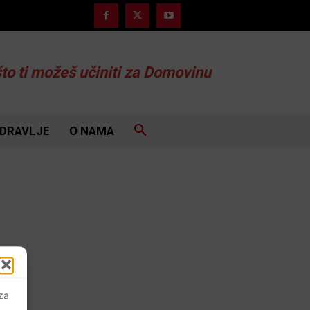
što ti možeš učiniti za Domovinu
DRAVLJE
O NAMA
 za