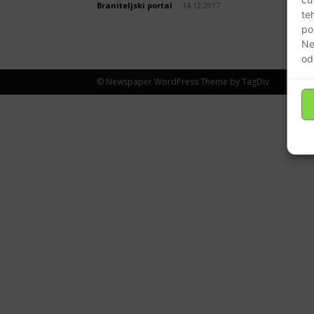
Braniteljski portal
-
14.12.2017
te
po
Ne
od
© Newspaper WordPress Theme by TagDiv