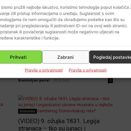
 bismo pružili najbolje iskustvo, koristimo tehnologije poput kolačića
Svjedoci vremena
vanje i/ili pristup informacijama o uređaju. Suglasnost s ovim
hnologijama će nam omogućiti da obrađujemo podatke kao što su
(FOTO-VIDEO) HVALA VAM
našanje pri pregledavanju ili jedinstveni ID-ovi na ovoj web stranici.
FRANKOPANI MOJI! Bruno Zorica
pristanak ili povlačenje suglasnosti može negativno utjecati na
ZULU slavi 70. rođendan.1991.
ređene karakteristike i funkcije.
godine došao je iz Legije stranaca
u hrvatsku i zajedno sa
Prihvati
Zabrani
Pogledaj postavk
suradnicima stvorio, obučio i
odgojio PRVE HRVATSKE
Pravila o privatnosti
Pravila o privatnosti
KOMANDOSE.
0
Braniteljski portal
-
20.02.2022
0
Domovina
(VIDEO) 9. ožujka 1831. Legija
stranaca – tko su junaci i