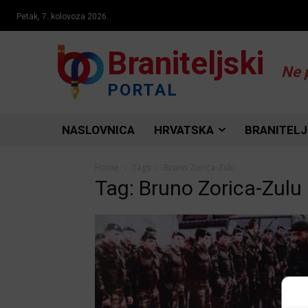
Petak, 7. kolovoza 2026.
Braniteljski
Ne 
PORTAL
NASLOVNICA
HRVATSKA
BRANITELJ
Home
Tags
Bruno Zorica-Zulu
Tag: Bruno Zorica-Zulu