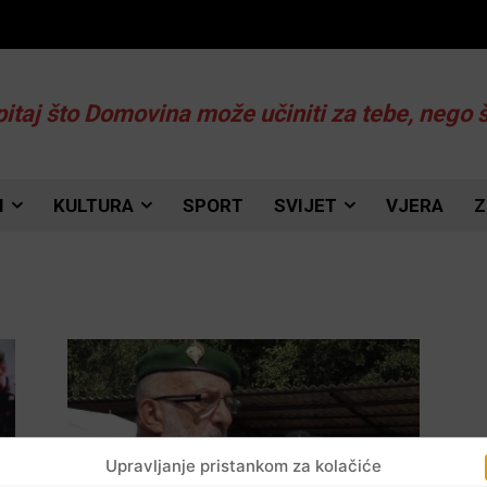
pitaj što Domovina može učiniti za tebe, nego 
I
KULTURA
SPORT
SVIJET
VJERA
Z
Upravljanje pristankom za kolačiće