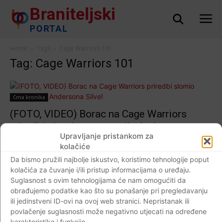
Braniteljski
PORTAL
Home
Tags
Cage Warriors 101
Tag: Cage Warriors 101
Crna kronika
(FOTO, VIDEO) Borac na Cage Warriors
priredbi slomio nogu u stilu Andersona
Upravljanje pristankom za
Silve!
kolačiće
Braniteljski portal
-
17.02.2019
0
Da bismo pružili najbolje iskustvo, koristimo tehnologije poput
kolačića za čuvanje i/ili pristup informacijama o uređaju.
Suglasnost s ovim tehnologijama će nam omogućiti da
obrađujemo podatke kao što su ponašanje pri pregledavanju
ili jedinstveni ID-ovi na ovoj web stranici. Nepristanak ili
Impressum
Kontaktirajte nas
Pravila o privatnosti
povlačenje suglasnosti može negativno utjecati na određene
© Newspaper WordPress Theme by TagDiv
karakteristike i funkcije.