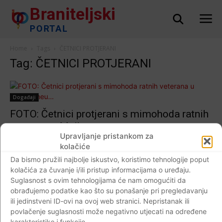
Braniteljski
PORTAL
Home
Tags
ČETNICI PROTJERANI
Tag: ČETNICI PROTJERANI
Događaji
FOTO: Četnici protjerani s mimohoda ratnih
veterana u Melbourneu…
Upravljanje pristankom za
Braniteljski portal
-
25.04.2019
9
kolačiće
Da bismo pružili najbolje iskustvo, koristimo tehnologije poput
kolačića za čuvanje i/ili pristup informacijama o uređaju.
Suglasnost s ovim tehnologijama će nam omogućiti da
Impressum
Kontaktirajte nas
Pravila o privatnosti
obrađujemo podatke kao što su ponašanje pri pregledavanju
ili jedinstveni ID-ovi na ovoj web stranici. Nepristanak ili
© Newspaper WordPress Theme by TagDiv
povlačenje suglasnosti može negativno utjecati na određene
karakteristike i funkcije.