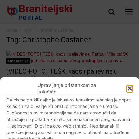
Braniteljski
PORTAL
Home
Tags
Christophe Castaner
Tag: Christophe Castaner
Crna kronika
(VIDEO-FOTO) TEŠKI kaos i paljevine u
Parizu: Više od 90 tisuća prosvjednika na
Upravljanje pristankom za
ulicama zbog poskupljenja goriva…
kolačiće
Braniteljski portal
-
24.11.2018
7
Da bismo pružili najbolje iskustvo, koristimo tehnologije poput
kolačića za čuvanje i/ili pristup informacijama o uređaju.
Suglasnost s ovim tehnologijama će nam omogućiti da
obrađujemo podatke kao što su ponašanje pri pregledavanju
ili jedinstveni ID-ovi na ovoj web stranici. Nepristanak ili
Impressum
Kontaktirajte nas
Pravila o privatnosti
povlačenje suglasnosti može negativno utjecati na određene
© Newspaper WordPress Theme by TagDiv
karakteristike i funkcije.