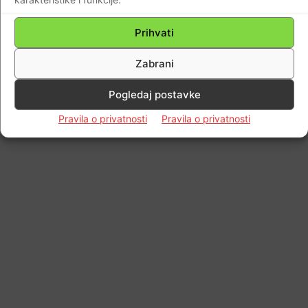
Impressum
Kontaktirajte nas
Pravila o privatnosti
Prihvati
© Newspaper WordPress Theme by TagDiv
Zabrani
Pogledaj postavke
Pravila o privatnosti
Pravila o privatnosti