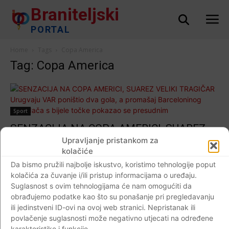
Braniteljski
PORTAL
Home
Tags
Copa America
Tag: Copa America
Sport
SENZACIJA NA COPA AMERICI, SUAREZ
VELIKI TRAGIČAR Urugvaju VAR poništio
Upravljanje pristankom za
kolačiće
dva gola, a promašaj Barceloninog
Da bismo pružili najbolje iskustvo, koristimo tehnologije poput
napadača s bijele točke pokazao se
kolačića za čuvanje i/ili pristup informacijama o uređaju.
presudnim
Suglasnost s ovim tehnologijama će nam omogućiti da
Braniteljski portal
-
30.06.2019
0
obrađujemo podatke kao što su ponašanje pri pregledavanju
ili jedinstveni ID-ovi na ovoj web stranici. Nepristanak ili
povlačenje suglasnosti može negativno utjecati na određene
karakteristike i funkcije.