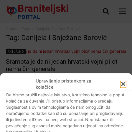
Braniteljski
PORTAL
Home
Tags
Danijela i Snježane Borović
Tag: Danijela i Snježane Borović
AKTUALNO
Sramota je da ni jedan hrvatski vojni pilot
nema čin generala
Braniteljski portal
-
21.10.2020
0
Upravljanje pristankom za
kolačiće
Da bismo pružili najbolje iskustvo, koristimo tehnologije poput
kolačića za čuvanje i/ili pristup informacijama o uređaju.
Impressum
Kontaktirajte nas
Pravila o privatnosti
Suglasnost s ovim tehnologijama će nam omogućiti da
obrađujemo podatke kao što su ponašanje pri pregledavanju
© Newspaper WordPress Theme by TagDiv
ili jedinstveni ID-ovi na ovoj web stranici. Nepristanak ili
povlačenje suglasnosti može negativno utjecati na određene
karakteristike i funkcije.