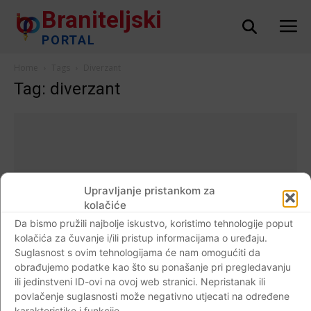
Braniteljski
PORTAL
Home
Tags
Diverzant
Tag: diverzant
Upravljanje pristankom za
kolačiće
Da bismo pružili najbolje iskustvo, koristimo tehnologije poput
kolačića za čuvanje i/ili pristup informacijama o uređaju.
Suglasnost s ovim tehnologijama će nam omogućiti da
obrađujemo podatke kao što su ponašanje pri pregledavanju
ili jedinstveni ID-ovi na ovoj web stranici. Nepristanak ili
AKTUALNO
povlačenje suglasnosti može negativno utjecati na određene
FOTO: Svoje ljude je poslao u bunker, a
karakteristike i funkcije.