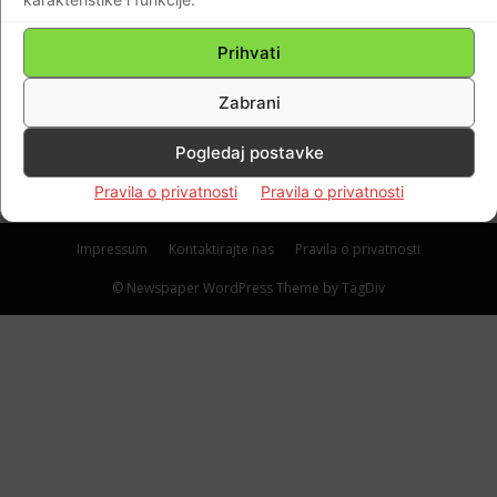
Goran je pod granatama pokušao spasiti
ranjenog suborca…Ivica je bio pogođen
Prihvati
gelerom u glavu te se nalazio u vrlo teškom
Zabrani
stanju…
Braniteljski portal
-
26.03.2020
0
Pogledaj postavke
Pravila o privatnosti
Pravila o privatnosti
Impressum
Kontaktirajte nas
Pravila o privatnosti
© Newspaper WordPress Theme by TagDiv