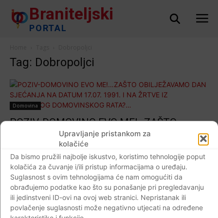
Braniteljski
PORTAL
Home
Tags
Dobropoljci
Tag: Dobropoljci
Domovina
POZIV-DOMOVINO EVO ME!…ZAŠTO
OBILJEŽAVAMO DAN SJEĆANJA NA
Upravljanje pristankom za
kolačiće
DATUM 17.07. 1991. I NA ŽRTVE IZ
Da bismo pružili najbolje iskustvo, koristimo tehnologije poput
HRVATSKOG DOMOVINSKOG RATA?…
kolačića za čuvanje i/ili pristup informacijama o uređaju.
Braniteljski portal
-
13.07.2019
0
Suglasnost s ovim tehnologijama će nam omogućiti da
obrađujemo podatke kao što su ponašanje pri pregledavanju
ili jedinstveni ID-ovi na ovoj web stranici. Nepristanak ili
povlačenje suglasnosti može negativno utjecati na određene
karakteristike i funkcije.