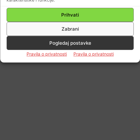
Impressum
Kontaktirajte nas
Pravila o privatnosti
© Newspaper WordPress Theme by TagDiv
Prihvati
Zabrani
Pogledaj postavke
Pravila o privatnosti
Pravila o privatnosti