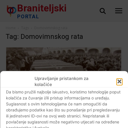
Braniteljski
PORTAL
Home
Tags
Domovimnskog rata
Tag: Domovimnskog rata
Upravljanje pristankom za
kolačiće
Da bismo pružili najbolje iskustvo, koristimo tehnologije poput
kolačića za čuvanje i/ili pristup informacijama o uređaju.
Suglasnost s ovim tehnologijama će nam omogućiti da
Svjedoci vremena
obrađujemo podatke kao što su ponašanje pri pregledavanju
FOTO VIDEO Na Papuku je 2.prosinca 1991.
ili jedinstveni ID-ovi na ovoj web stranici. Nepristanak ili
poginulo jedanaest hrvatskih branitelja…
povlačenje suglasnosti može negativno utjecati na određene
karakteristike i funkcije.