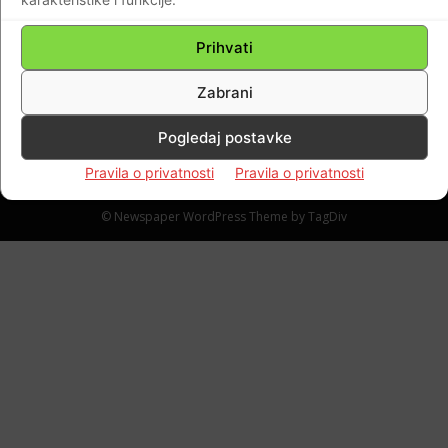
Ubili su ih srbi iz zasjede…30 godina od
najveće tragedije u Požeštini za vrijeme
Prihvati
Domovinskog rata…
Braniteljski portal
-
02.12.2021
0
Zabrani
Pogledaj postavke
Pravila o privatnosti
Pravila o privatnosti
Impressum
Kontaktirajte nas
Pravila o privatnosti
© Newspaper WordPress Theme by TagDiv