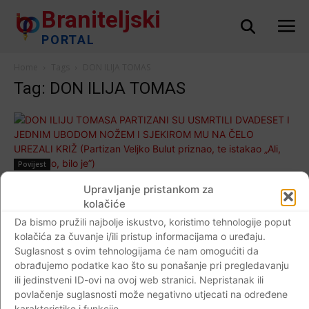
Braniteljski
PORTAL
Home
Tags
DON ILIJA TOMAS
Tag: DON ILIJA TOMAS
Povijest
DON ILIJU TOMASA PARTIZANI SU
Upravljanje pristankom za
USMRTILI DVADESET I JEDNIM UBODOM
kolačiće
NOŽEM I SJEKIROM MU NA ČELO UREZALI
Da bismo pružili najbolje iskustvo, koristimo tehnologije poput
kolačića za čuvanje i/ili pristup informacijama o uređaju.
KRIŽ (Partizan Veljko Bulut priznao, te
Suglasnost s ovim tehnologijama će nam omogućiti da
istakao „Ali, što je bilo, bilo je”)
obrađujemo podatke kao što su ponašanje pri pregledavanju
Braniteljski portal
-
29.10.2018
3
ili jedinstveni ID-ovi na ovoj web stranici. Nepristanak ili
povlačenje suglasnosti može negativno utjecati na određene
karakteristike i funkcije.