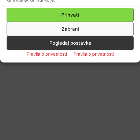
Prihvati
Impressum
Kontaktirajte nas
Pravila o privatnosti
© Newspaper WordPress Theme by TagDiv
Zabrani
Pogledaj postavke
Pravila o privatnosti
Pravila o privatnosti