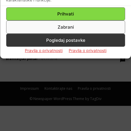
Dušni dan?
Prihvati
Braniteljski portal
-
01.11.2022
0
Zabrani
IN MEMORIAM
Pogledaj postavke
Što slavimo na blagdan Svih svetih, a što na
Dušni dan?
Pravila o privatnosti
Pravila o privatnosti
Braniteljski portal
-
01.11.2018
0
Impressum
Kontaktirajte nas
Pravila o privatnosti
© Newspaper WordPress Theme by TagDiv