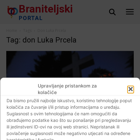
Braniteljski
PORTAL
Home
Tags
Don Luka Prcela
Tag: don Luka Prcela
Upravljanje pristankom za
kolačiće
Da bismo pružili najbolje iskustvo, koristimo tehnologije poput
kolačića za čuvanje i/ili pristup informacijama o uređaju.
Suglasnost s ovim tehnologijama će nam omogućiti da
obrađujemo podatke kao što su ponašanje pri pregledavanju
ili jedinstveni ID-ovi na ovoj web stranici. Nepristanak ili
AKTUALNO
povlačenje suglasnosti može negativno utjecati na određene
Što slavimo na blagdan Svih svetih, a što na
karakteristike i funkcije.