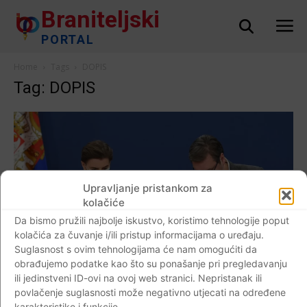
Braniteljski
PORTAL
Home
Tags
DOPIS
Tag: DOPIS
Upravljanje pristankom za
kolačiće
Da bismo pružili najbolje iskustvo, koristimo tehnologije poput
kolačića za čuvanje i/ili pristup informacijama o uređaju.
Suglasnost s ovim tehnologijama će nam omogućiti da
obrađujemo podatke kao što su ponašanje pri pregledavanju
ili jedinstveni ID-ovi na ovoj web stranici. Nepristanak ili
povlačenje suglasnosti može negativno utjecati na određene
karakteristike i funkcije.