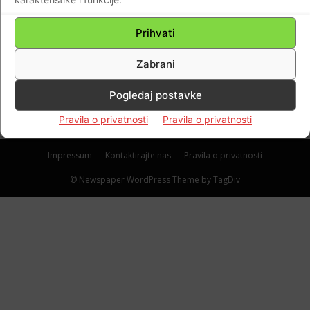
AKTUALNO
EKSKLUZIVNO! Kao grom iz vedra neba!
Prihvati
Pavković samo jednim službenim dopisom
Zabrani
Srbiji , uzdrmao Vučića i Brnabić!
Braniteljski portal
-
21.01.2021
0
Pogledaj postavke
Pravila o privatnosti
Pravila o privatnosti
Impressum
Kontaktirajte nas
Pravila o privatnosti
© Newspaper WordPress Theme by TagDiv