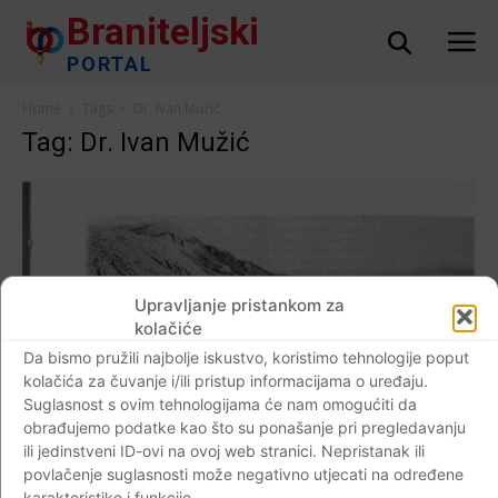
Braniteljski
PORTAL
Home
Tags
Dr. Ivan Mužić
Tag: Dr. Ivan Mužić
Upravljanje pristankom za
kolačiće
Da bismo pružili najbolje iskustvo, koristimo tehnologije poput
kolačića za čuvanje i/ili pristup informacijama o uređaju.
Suglasnost s ovim tehnologijama će nam omogućiti da
obrađujemo podatke kao što su ponašanje pri pregledavanju
ili jedinstveni ID-ovi na ovoj web stranici. Nepristanak ili
AKTUALNO
povlačenje suglasnosti može negativno utjecati na određene
DRŽAVOTVORNOST DINARSKIH HRVATA
karakteristike i funkcije.