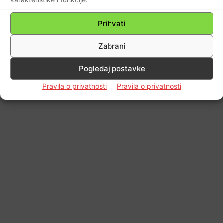
Braniteljski portal
-
03.12.2021
0
Prihvati
Zabrani
Impressum
Kontaktirajte nas
Pravila o privatnosti
Pogledaj postavke
© Newspaper WordPress Theme by TagDiv
Pravila o privatnosti
Pravila o privatnosti