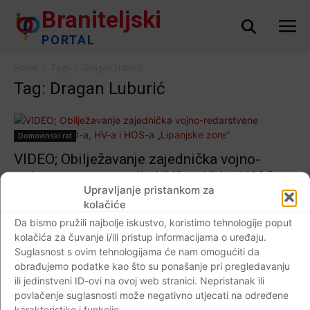
Braniteljski
PORTAL
Home
Tags
Dragan Luburić
Tag: Dragan Luburić
Domovinski rat
VIDEO; Obilježavanje zajednička vojno-
redarstvene operacije HVO-a, HV-a i HOS-a
Upravljanje pristankom za
„Lipanjske zore“
kolačiće
Braniteljski portal
-
07.06.2019
0
Da bismo pružili najbolje iskustvo, koristimo tehnologije poput
kolačića za čuvanje i/ili pristup informacijama o uređaju.
Suglasnost s ovim tehnologijama će nam omogućiti da
obrađujemo podatke kao što su ponašanje pri pregledavanju
ili jedinstveni ID-ovi na ovoj web stranici. Nepristanak ili
Impressum
Kontaktirajte nas
Pravila o privatnosti
povlačenje suglasnosti može negativno utjecati na određene
© Newspaper WordPress Theme by TagDiv
karakteristike i funkcije.