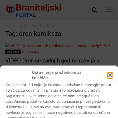
Braniteljski
PORTAL
Home
Tags
Dron kamikaza
Tag: dron kamikaza
Događaji
VIDEO Dron se zadnjih godina razvija u
opako oružje! -Stižu dronovi kamikaze…
Upravljanje pristankom za
Braniteljski portal
-
22.02.2019
2
kolačiće
Da bismo pružili najbolje iskustvo, koristimo tehnologije poput
kolačića za čuvanje i/ili pristup informacijama o uređaju.
Suglasnost s ovim tehnologijama će nam omogućiti da
Impressum
Kontaktirajte nas
Pravila o privatnosti
obrađujemo podatke kao što su ponašanje pri pregledavanju
ili jedinstveni ID-ovi na ovoj web stranici. Nepristanak ili
© Newspaper WordPress Theme by TagDiv
povlačenje suglasnosti može negativno utjecati na određene
karakteristike i funkcije.