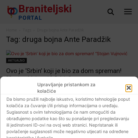
Braniteljski
PORTAL
Home
Tags
Druga bojna Ante Paradžik
Tag: druga bojna Ante Paradžik
AKTUALNO
Ovo je ‘Srbin’ koji je bio za dom spreman!
“Stojan Vujnović Srbin”
Upravljanje pristankom za
Braniteljski portal
-
15.08.2017
0
kolačiće
Da bismo pružili najbolje iskustvo, koristimo tehnologije poput
kolačića za čuvanje i/ili pristup informacijama o uređaju.
Suglasnost s ovim tehnologijama će nam omogućiti da
Impressum
Kontaktirajte nas
Pravila o privatnosti
obrađujemo podatke kao što su ponašanje pri pregledavanju
ili jedinstveni ID-ovi na ovoj web stranici. Nepristanak ili
© Newspaper WordPress Theme by TagDiv
povlačenje suglasnosti može negativno utjecati na određene
karakteristike i funkcije.