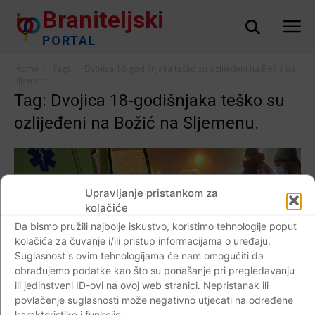
Braniteljski
PORTAL
Home
Tags
Dvojica 18-godišnjaka teško su ozlijeđeni na Božić na
Sljemenu.
Tag: Dvojica 18-godišnjaka teško su
ozlijeđeni na Božić na Sljemenu.
Upravljanje pristankom za
kolačiće
Da bismo pružili najbolje iskustvo, koristimo tehnologije poput
kolačića za čuvanje i/ili pristup informacijama o uređaju.
Suglasnost s ovim tehnologijama će nam omogućiti da
obrađujemo podatke kao što su ponašanje pri pregledavanju
ili jedinstveni ID-ovi na ovoj web stranici. Nepristanak ili
povlačenje suglasnosti može negativno utjecati na određene
karakteristike i funkcije.