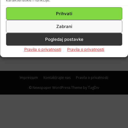
AKTUALNO
Prihvati
HGSS: Stigao nam je panični poziv…Dvojica
18-godišnjaka teško su ozlijeđeni na Božić
Zabrani
na Sljemenu…Jednom je slomljena
Pogledaj postavke
kralježnica…
Braniteljski portal
-
26.12.2021
0
Pravila o privatnosti
Pravila o privatnosti
Impressum
Kontaktirajte nas
Pravila o privatnosti
© Newspaper WordPress Theme by TagDiv