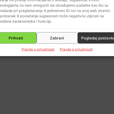
hnologijama će nam omogućiti da obrađujemo podatke kao što su
našanje pri pregledavanju ili jedinstveni ID-ovi na ovoj web stranici.
0
pristanak ili povlačenje suglasnosti može negativno utjecati na
ređene karakteristike i funkcije.
Prihvati
Zabrani
Pogledaj postavk
Pravila o privatnosti
Pravila o privatnosti