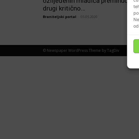
ozlijeđenih mladića preminuo,
te
drugi kritično…
po
Braniteljski portal
-
05.05.2020
Ne
od
© Newspaper WordPress Theme by TagDiv