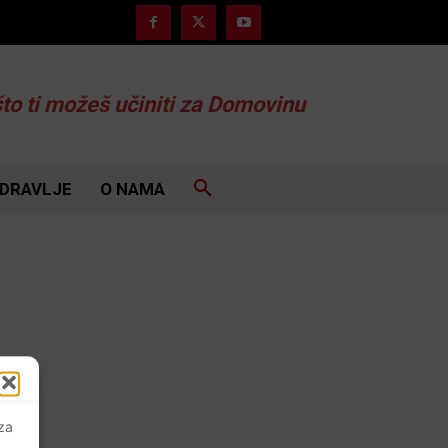
što ti možeš učiniti za Domovinu
DRAVLJE
O NAMA
 za