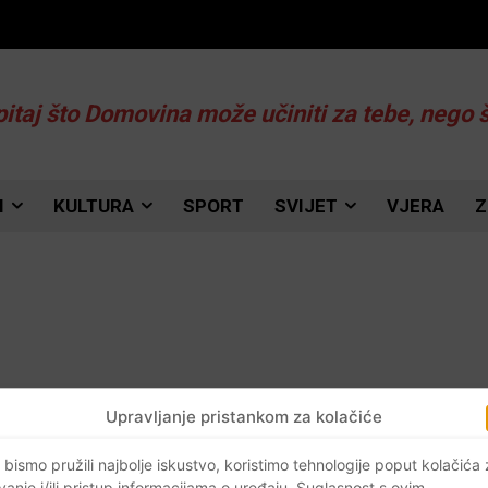
pitaj što Domovina može učiniti za tebe, nego 
I
KULTURA
SPORT
SVIJET
VJERA
Z
Upravljanje pristankom za kolačiće
 bismo pružili najbolje iskustvo, koristimo tehnologije poput kolačića
vanje i/ili pristup informacijama o uređaju. Suglasnost s ovim