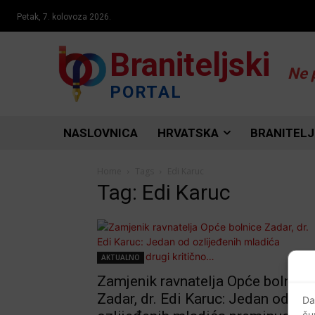
Petak, 7. kolovoza 2026.
Braniteljski
Ne 
PORTAL
NASLOVNICA
HRVATSKA
BRANITELJ
Home
Tags
Edi Karuc
Tag: Edi Karuc
AKTUALNO
Zamjenik ravnatelja Opće bolnice
Zadar, dr. Edi Karuc: Jedan od
Da
ču