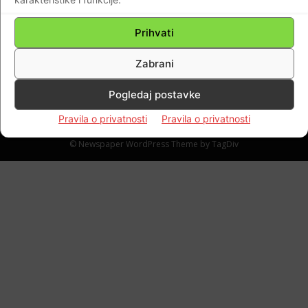
Domovinskog rata u Hrvatskom slovu 22. i
29. XI…
Prihvati
Braniteljski portal
-
23.11.2018
0
Zabrani
Pogledaj postavke
Pravila o privatnosti
Pravila o privatnosti
Impressum
Kontaktirajte nas
Pravila o privatnosti
© Newspaper WordPress Theme by TagDiv