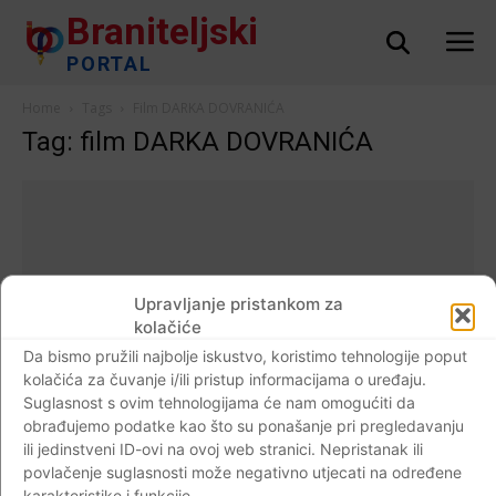
Braniteljski
PORTAL
Home
Tags
Film DARKA DOVRANIĆA
Tag: film DARKA DOVRANIĆA
Upravljanje pristankom za
kolačiće
Da bismo pružili najbolje iskustvo, koristimo tehnologije poput
kolačića za čuvanje i/ili pristup informacijama o uređaju.
Suglasnost s ovim tehnologijama će nam omogućiti da
obrađujemo podatke kao što su ponašanje pri pregledavanju
ili jedinstveni ID-ovi na ovoj web stranici. Nepristanak ili
Domovinski rat
povlačenje suglasnosti može negativno utjecati na određene
Filmske projekcije s temom iz
karakteristike i funkcije.