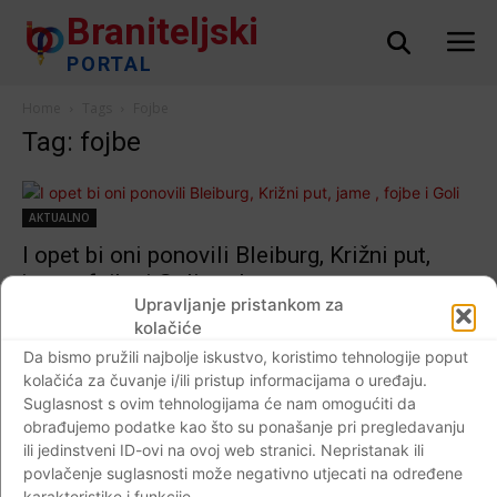
Braniteljski
PORTAL
Home
Tags
Fojbe
Tag: fojbe
AKTUALNO
I opet bi oni ponovili Bleiburg, Križni put,
jame , fojbe i Goli otok
Upravljanje pristankom za
Braniteljski portal
-
31.05.2020
0
kolačiće
Da bismo pružili najbolje iskustvo, koristimo tehnologije poput
kolačića za čuvanje i/ili pristup informacijama o uređaju.
Suglasnost s ovim tehnologijama će nam omogućiti da
Impressum
Kontaktirajte nas
Pravila o privatnosti
obrađujemo podatke kao što su ponašanje pri pregledavanju
ili jedinstveni ID-ovi na ovoj web stranici. Nepristanak ili
© Newspaper WordPress Theme by TagDiv
povlačenje suglasnosti može negativno utjecati na određene
karakteristike i funkcije.