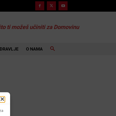
što ti možeš učiniti za Domovinu
DRAVLJE
O NAMA
 za