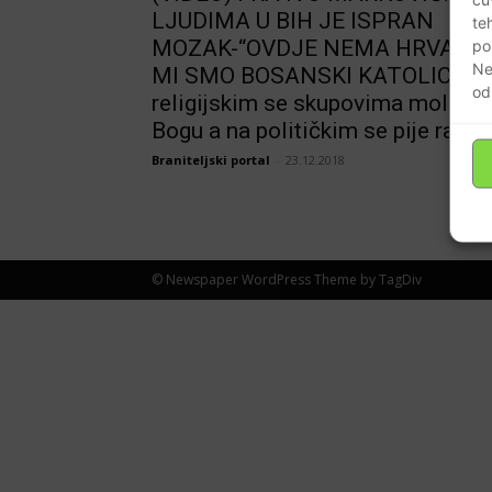
LJUDIMA U BIH JE ISPRAN
te
MOZAK-“OVDJE NEMA HRVATA,
po
Ne
MI SMO BOSANSKI KATOLICI!”N
od
religijskim se skupovima moli
Bogu a na političkim se pije rakija
Braniteljski portal
-
23.12.2018
© Newspaper WordPress Theme by TagDiv