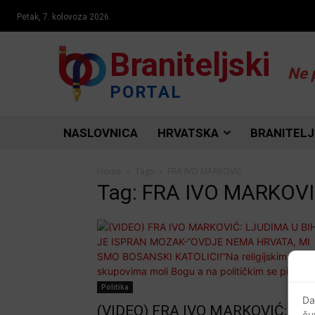
Petak, 7. kolovoza 2026.
Braniteljski
Ne 
PORTAL
NASLOVNICA
HRVATSKA
BRANITELJ
Home
Tags
FRA IVO MARKOVIĆ
Tag: FRA IVO MARKOV
Politika
Da
(VIDEO) FRA IVO MARKOVIĆ:
ču