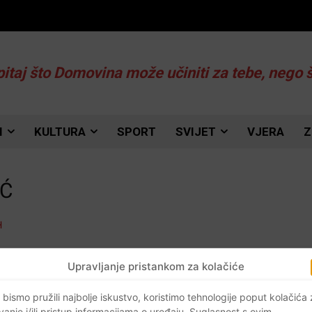
pitaj što Domovina može učiniti za tebe, nego 
I
KULTURA
SPORT
SVIJET
VJERA
Z
IĆ
Upravljanje pristankom za kolačiće
 bismo pružili najbolje iskustvo, koristimo tehnologije poput kolačića
vanje i/ili pristup informacijama o uređaju. Suglasnost s ovim