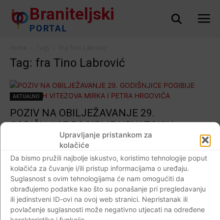
Braniteljski
PORTAL
Home
Tags
Fra Tino Labrović
Tag: fra Tino Labrović
AKTUALNO
POZIV NA OBILJEŽAVANJE 29.
GODIŠNJICE POGIBIJE HRVATSKIH
Upravljanje pristankom za
VITEZOVA MIRKA I PETRA HRGOVIĆA
kolačiće
Braniteljski portal
-
09.11.2020
0
Da bismo pružili najbolje iskustvo, koristimo tehnologije poput
kolačića za čuvanje i/ili pristup informacijama o uređaju.
Suglasnost s ovim tehnologijama će nam omogućiti da
obrađujemo podatke kao što su ponašanje pri pregledavanju
ili jedinstveni ID-ovi na ovoj web stranici. Nepristanak ili
Impressum
Kontaktirajte nas
Pravila o privatnosti
povlačenje suglasnosti može negativno utjecati na određene
© Newspaper WordPress Theme by TagDiv
karakteristike i funkcije.