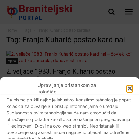
Braniteljski
PORTAL
Home
Tags
Franjo Kuharić postao kardinal
Tag: Franjo Kuharić postao kardinal
Vjera
2. veljače 1983. Franjo Kuharić postao
kardinal – čovjek koji je bio vertikala
Upravljanje pristankom za
morala, duhovnosti i mira
kolačiće
Braniteljski portal
-
02.02.2019
4
Da bismo pružili najbolje iskustvo, koristimo tehnologije poput
kolačića za čuvanje i/ili pristup informacijama o uređaju.
Suglasnost s ovim tehnologijama će nam omogućiti da
obrađujemo podatke kao što su ponašanje pri pregledavanju
ili jedinstveni ID-ovi na ovoj web stranici. Nepristanak ili
Impressum
Kontaktirajte nas
Pravila o privatnosti
povlačenje suglasnosti može negativno utjecati na određene
© Newspaper WordPress Theme by TagDiv
karakteristike i funkcije.