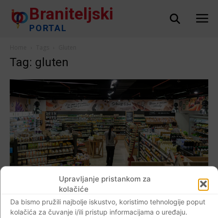
Braniteljski
PORTAL
Home
Tags
Gluten
Tag: gluten
Upravljanje pristankom za
kolačiće
Da bismo pružili najbolje iskustvo, koristimo tehnologije poput
AKTUALNO
kolačića za čuvanje i/ili pristup informacijama o uređaju.