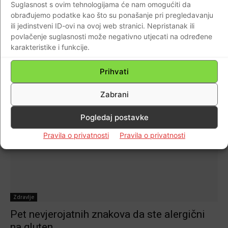
Važna obavijest skupini potrošača: Nemojte
Suglasnost s ovim tehnologijama će nam omogućiti da
obrađujemo podatke kao što su ponašanje pri pregledavanju
konzumirati ovaj proizvod, predstavlja
ili jedinstveni ID-ovi na ovoj web stranici. Nepristanak ili
ozbiljan rizik
povlačenje suglasnosti može negativno utjecati na određene
Braniteljski portal
-
23.04.2021
0
karakteristike i funkcije.
Prihvati
Zabrani
Pogledaj postavke
Pravila o privatnosti
Pravila o privatnosti
Zdravlje
Pet nevjerojatnih znakova da ste alergični
na gluten