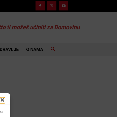
što ti možeš učiniti za Domovinu
DRAVLJE
O NAMA
 za