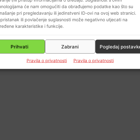
hnologijama će nam omogućiti da obrađujemo podatke kao što su
našanje pri pregledavanju ili jedinstveni ID-ovi na ovoj web stranici.
0
pristanak ili povlačenje suglasnosti može negativno utjecati na
ređene karakteristike i funkcije.
Prihvati
Zabrani
Pogledaj postavk
Pravila o privatnosti
Pravila o privatnosti