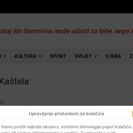
pitaj što Domovina može učiniti za tebe, nego 
I
KULTURA
SPORT
SVIJET
VJERA
Z
 Kaštela
Upravljanje pristankom za kolačiće
 bismo pružili najbolje iskustvo, koristimo tehnologije poput kolačića
vanje i/ili pristup informacijama o uređaju. Suglasnost s ovim