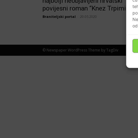
najbolji neobjavljeni hrvatski
te
povijesni roman “Knez Trpimir”
po
Braniteljski portal
-
20.05.2020
Ne
od
© Newspaper WordPress Theme by TagDiv