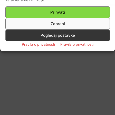
Impressum
Kontaktirajte nas
Pravila o privatnosti
Prihvati
© Newspaper WordPress Theme by TagDiv
Zabrani
Pogledaj postavke
Pravila o privatnosti
Pravila o privatnosti