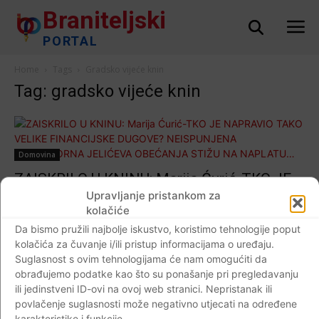
Braniteljski
PORTAL
Home
Tags
Gradsko vijeće knin
Tag: gradsko vijeće knin
Domovina
ZAISKRILO U KNINU: Marija Ćurić-TKO JE
NAPRAVIO TAKO VELIKE FINANCIJSKE
Upravljanje pristankom za
kolačiće
DUGOVE? NEISPUNJENA PREDIZBORNA
Da bismo pružili najbolje iskustvo, koristimo tehnologije poput
JELIĆEVA OBEĆANJA STIŽU NA
kolačića za čuvanje i/ili pristup informacijama o uređaju.
NAPLATU…
Suglasnost s ovim tehnologijama će nam omogućiti da
Braniteljski portal
-
04.10.2018
5
obrađujemo podatke kao što su ponašanje pri pregledavanju
ili jedinstveni ID-ovi na ovoj web stranici. Nepristanak ili
povlačenje suglasnosti može negativno utjecati na određene
karakteristike i funkcije.